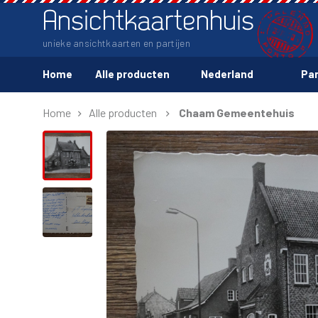
Ansichtkaartenhuis
unieke ansichtkaarten en partijen
Home
Alle producten
Nederland
Par
Home
Alle producten
Chaam Gemeentehuis