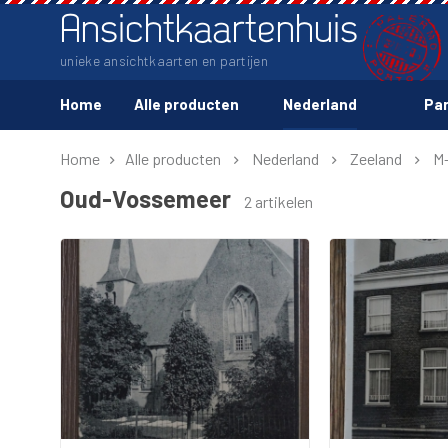
Ansichtkaartenhuis
unieke ansichtkaarten en partijen
Home
Alle producten
Nederland
Par
Home
Alle producten
Nederland
Zeeland
M
Oud-Vossemeer
2 artikelen