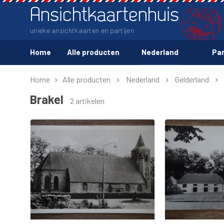
Ansichtkaartenhuis
unieke ansichtkaarten en partijen
Home
Alle producten
Nederland
Par
Home
Alle producten
Nederland
Gelderland
Brakel
2 artikelen