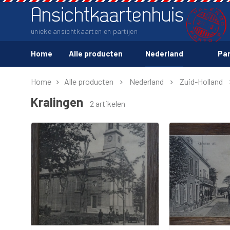
Ansichtkaartenhuis
unieke ansichtkaarten en partijen
Home
Alle producten
Nederland
Par
Home
Alle producten
Nederland
Zuid-Holland
Kralingen
2 artikelen