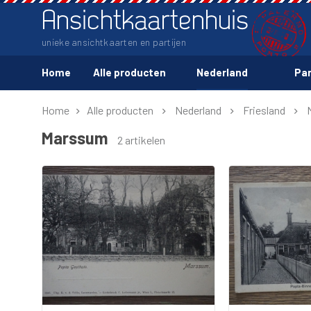
Ansichtkaartenhuis
unieke ansichtkaarten en partijen
Home
Alle producten
Nederland
Par
Home
Alle producten
Nederland
Friesland
Marssum
2 artikelen