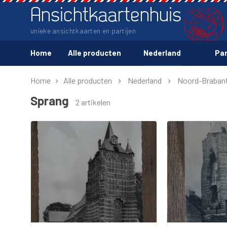
Ansichtkaartenhuis
unieke ansichtkaarten en partijen
Home
Alle producten
Nederland
Par
Home
Alle producten
Nederland
Noord-Braban
Sprang
2 artikelen