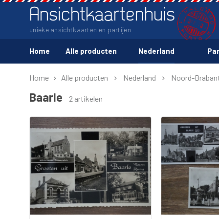
Ansichtkaartenhuis
unieke ansichtkaarten en partijen
Home
Alle producten
Nederland
Par
Home
Alle producten
Nederland
Noord-Braban
Baarle
2 artikelen