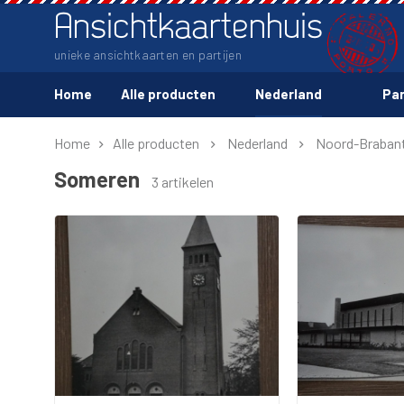
Ansichtkaartenhuis
unieke ansichtkaarten en partijen
Home
Alle producten
Nederland
Par
Home
Alle producten
Nederland
Noord-Braban
Someren
3 artikelen