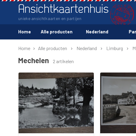
Ansichtkaartenhuis
unieke ansichtkaarten en partijen
Home
Alle producten
Nederland
Par
Home
Alle producten
Nederland
Limburg
M
Mechelen
2 artikelen