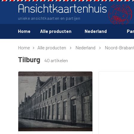
Ansichtkaartenhuis
unieke ansichtkaarten en partijen
Home
Alle producten
Nederland
Par
Home
Alle producten
Nederland
Noord-Braban
Tilburg
40 artikelen