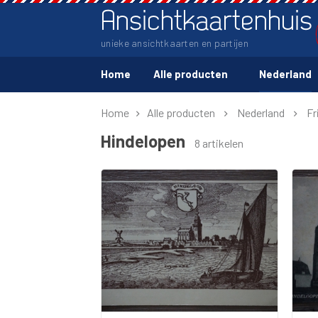
Ansichtkaartenhuis
unieke ansichtkaarten en partijen
Home
Alle producten
Nederland
Home
Alle producten
Nederland
Fr
Hindelopen
8 artikelen