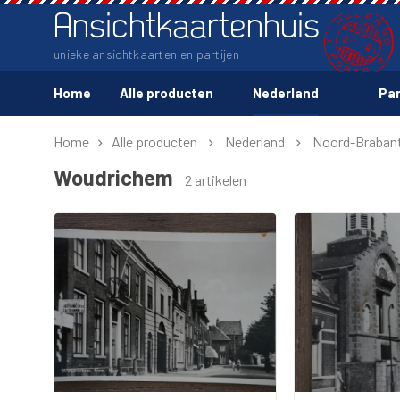
Ansichtkaartenhuis
unieke ansichtkaarten en partijen
Home
Alle producten
Nederland
Par
Home
Alle producten
Nederland
Noord-Braban
Woudrichem
2 artikelen