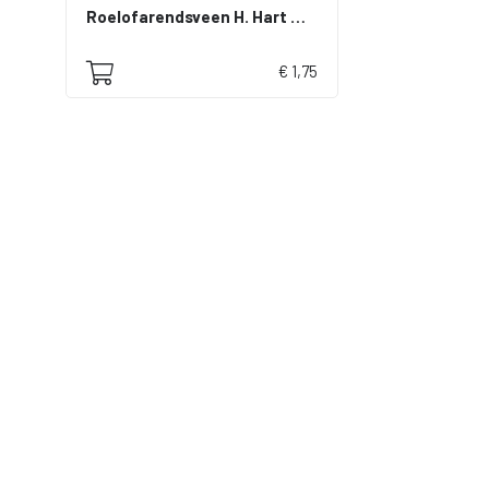
Roelofarendsveen H. Hart monument St. Jacobus gesticht
€ 1,75