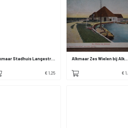
Alkmaar Stadhuis Langestraat
Alkmaar Zes Wielen bij Al
€ 1,25
€ 1