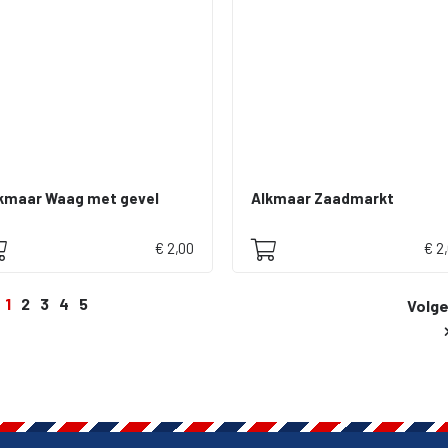
kmaar Waag met gevel
Alkmaar Zaadmarkt
€ 2,00
€ 2
1
2
3
4
5
Volg