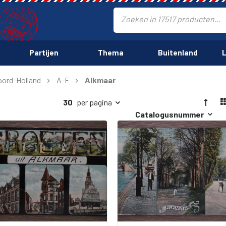
Partijen
Thema
Buitenland
L
ord-Holland
A-F
Alkmaar
30
per pagina
Catalogusnummer