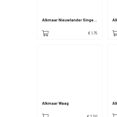
Alkmaar Nieuwlander Singel en Knuppelbrug
Al
€ 1,75
Alkmaar Waag
Al
€ 2,50