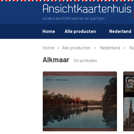
Ansichtkaartenhuis
unieke ansichtkaarten en partijen
Home
Alle producten
Nederland
Home
Alle producten
Nederland
No
Alkmaar
141 artikelen