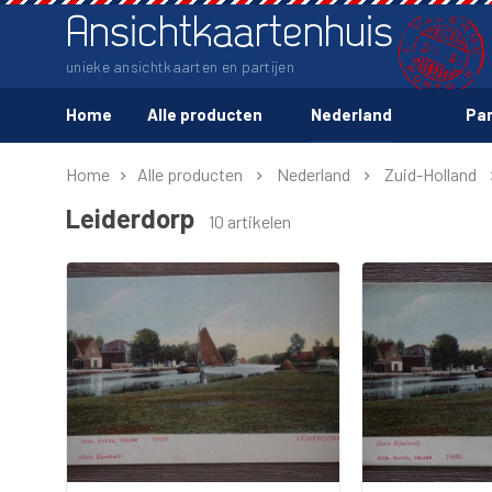
Ansichtkaartenhuis
unieke ansichtkaarten en partijen
Home
Alle producten
Nederland
Par
Home
Alle producten
Nederland
Zuid-Holland
Leiderdorp
10 artikelen