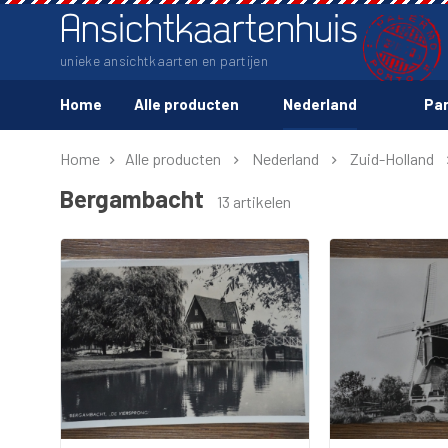
Ansichtkaartenhuis
unieke ansichtkaarten en partijen
Home
Alle producten
Nederland
Par
Home
Alle producten
Nederland
Zuid-Holland
Bergambacht
13 artikelen