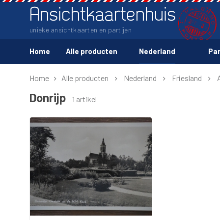
Ansichtkaartenhuis
unieke ansichtkaarten en partijen
Home
Alle producten
Nederland
Par
Home
Alle producten
Nederland
Friesland
Donrijp
1 artikel