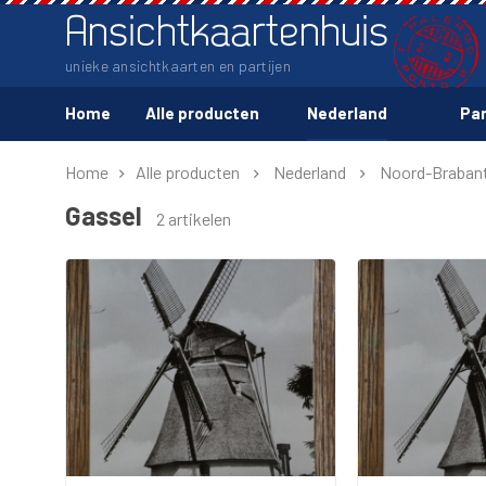
Ansichtkaartenhuis
unieke ansichtkaarten en partijen
Home
Alle producten
Nederland
Par
Home
Alle producten
Nederland
Noord-Braban
Gassel
2 artikelen