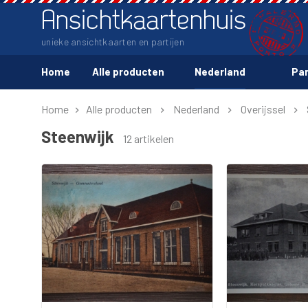
Ansichtkaartenhuis
unieke ansichtkaarten en partijen
Home
Alle producten
Nederland
Par
Home
Alle producten
Nederland
Overijssel
Steenwijk
12 artikelen