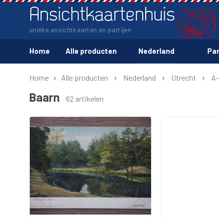
Ansichtkaartenhuis
unieke ansichtkaarten en partijen
Home
Alle producten
Nederland
Par
Home
Alle producten
Nederland
Utrecht
A
Baarn
62 artikelen