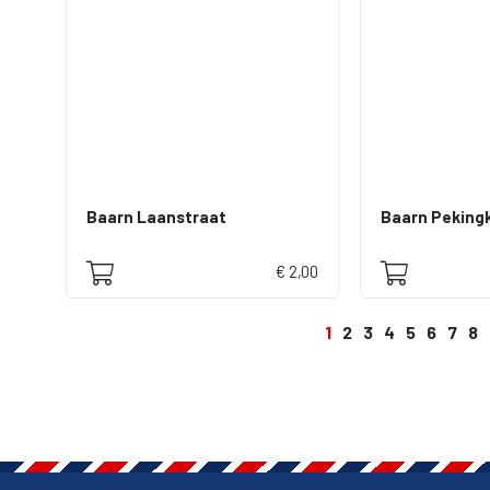
Baarn Laanstraat
Baarn Peking
€ 2,00
1
2
3
4
5
6
7
8