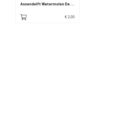
Assendelft Watermolen De Waterdief in maler gesloopt 1926
€ 2,00