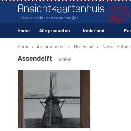
Ansichtkaartenhuis
unieke ansichtkaarten en partijen
Home
Alle producten
Nederland
Par
Home
Alle producten
Nederland
Noord-Holland
Assendelft
1 artikel