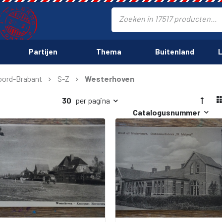
Partijen
Thema
Buitenland
L
ord-Brabant
S-Z
Westerhoven
30
per pagina
Catalogusnummer