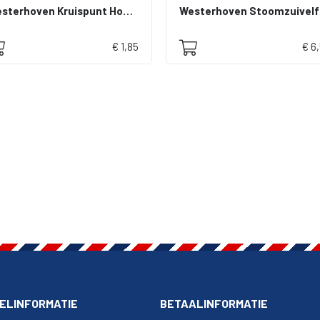
Westerhoven Kruispunt Hoeverstraat
Wes
€ 1,85
€ 6
ELINFORMATIE
BETAALINFORMATIE