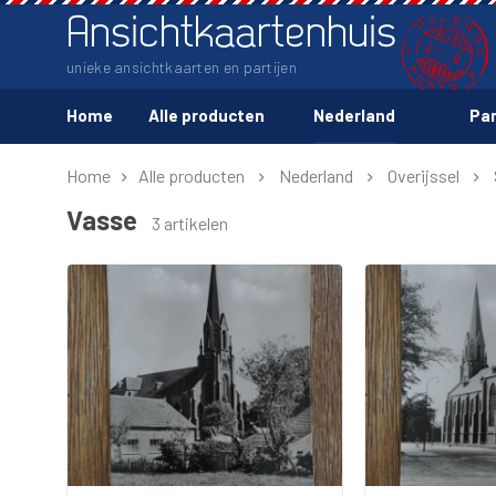
Ansichtkaartenhuis
unieke ansichtkaarten en partijen
Home
Alle producten
Nederland
Par
Home
Alle producten
Nederland
Overijssel
Vasse
3 artikelen