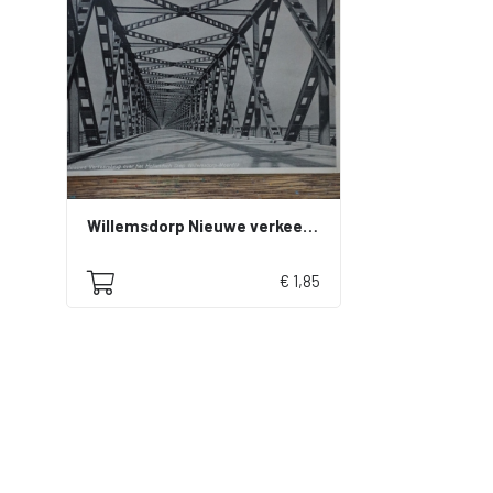
Willemsdorp Nieuwe verkeersbrug over het Hollands diep Willemsdorp - Moerdijk
€ 1,85