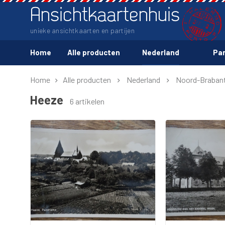
Ansichtkaartenhuis
unieke ansichtkaarten en partijen
Home
Alle producten
Nederland
Par
Home
Alle producten
Nederland
Noord-Braban
Heeze
6 artikelen