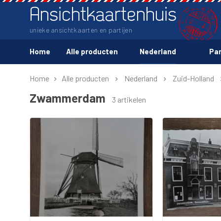
Ansichtkaartenhuis
unieke ansichtkaarten en partijen
Home
Alle producten
Nederland
Par
Home
Alle producten
Nederland
Zuid-Holland
Zwammerdam
3 artikelen