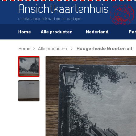
Ansichtkaartenhuis
unieke ansichtkaarten en partijen
Home
Alle producten
Nederland
Par
Home
Alle producten
Hoogerheide Groeten uit